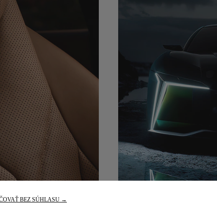
ČOVAŤ BEZ SÚHLASU →