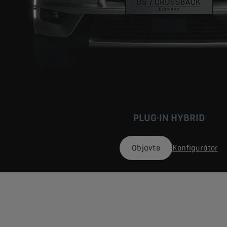
PLUG-IN HYBRID
Objavte
Konfigurátor