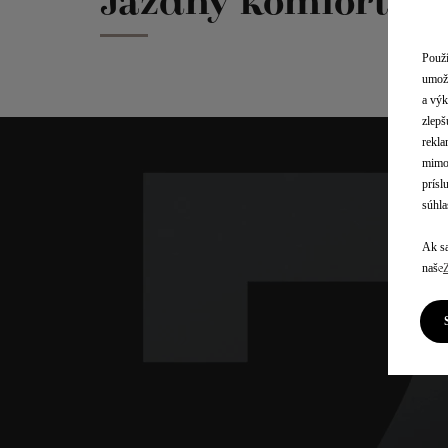
Jazdný komfort
Použí
umožň
a výk
zlepš
rekla
mimo 
prísl
súhla
Ak sa
naše