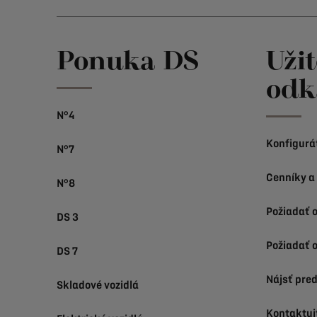
Ponuka DS
Uži
odk
N°4
Konfigurá
N°7
Cenníky a
N°8
Požiadať 
DS 3
Požiadať o
DS 7
Nájsť pre
Skladové vozidlá
Kontaktuj