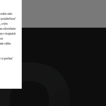
DS
 cookie nám
ú použiteľnosť
, a tým
na odosielanie
lom v krajinách
sti
lade vášho
 si prečítať