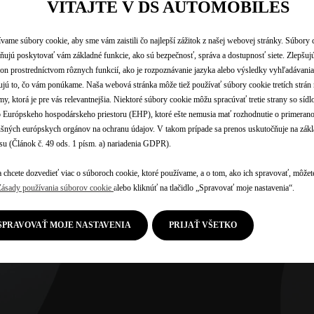
Koncepty 
VITAJTE V DS AUTOMOBILES
vame súbory cookie, aby sme vám zaistili čo najlepší zážitok z našej webovej stránky. Súbory
ujú poskytovať vám základné funkcie, ako sú bezpečnosť, správa a dostupnosť siete. Zlepšuj
on prostredníctvom rôznych funkcií, ako je rozpoznávanie jazyka alebo výsledky vyhľadávania
ujú to, čo vám ponúkame. Naša webová stránka môže tiež používať súbory cookie tretích strán 
my, ktorá je pre vás relevantnejšia. Niektoré súbory cookie môžu spracúvať tretie strany so síd
Európskeho hospodárskeho priestoru (EHP), ktoré ešte nemusia mať rozhodnutie o primerano
ušných európskych orgánov na ochranu údajov. V takom prípade sa prenos uskutočňuje na zák
su (Článok č. 49 ods. 1 písm. a) nariadenia GDPR).
 chcete dozvedieť viac o súboroch cookie, ktoré používame, a o tom, ako ich spravovať, môžete
Zásady používania súborov cookie
alebo kliknúť na tlačidlo „Spravovať moje nastavenia“.
SPRAVOVAŤ MOJE NASTAVENIA
PRIJAŤ VŠETKO