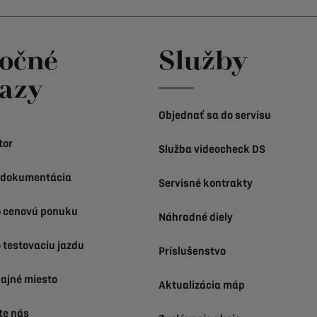
točné
Služby
azy
Objednať sa do servisu
tor
Služba videocheck DS
 dokumentácia
Servisné kontrakty
o cenovú ponuku
Náhradné diely
 testovaciu jazdu
Príslušenstvo
dajné miesto
Aktualizácia máp
te nás