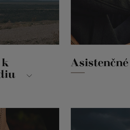
 k
Asistenčné
diu