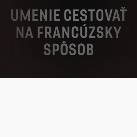
UMENIE CESTOVAŤ
NA FRANCÚZSKY
SPÔSOB
Každodenná alebo mimoriadna, každá cesta sa premení na
výnimočnú s DS Automobiles.
Značka DS sa zrodila v Paríži, hlavnom meste luxusu, kde je
elegancia povýšená na úroveň Art of Living.
Naše vozidlá dokonale spájajú remeselnú zručnosť a špičkovú
technológiu, odolnosť aj noblesu.
Na palube vašej DS vás osloví rafinovanosť materiálov, prebudí
vaše zmysly a zostane ukotvená vo vašich spomienkach.