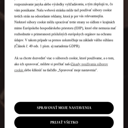
rozpoznávanie jazyka alebo výsledky vyhľadávania, a tým zlepšujú to, čo
vám ponúkame. Naša webová stránka môže tiež používať súbory cookie
tretích strán na odosielanie reklamy, ktorá je pre vás relevantnejšia.
Niektoré súbory cookie môžu spracúvať tretie strany so sídlom v krajinách
mimo Európskeho hospodárskeho priestoru (EHP), ktoré ešte nemusia mať
rozhodnutie o primeranosti príslušných európskych orgánov na ochranu
údajov. V takom prípade sa prenos uskutočňuje na základe vášho súhlasu
(Článok č. 49 ods. 1 písm. a) nariadenia GDPR).
Ak sa chcete dozvedieť viac o súboroch cookie, ktoré používame, a o tom,
ako ich spravovať, môžete si prečítať naše
Zásady používania súborov
cookie
alebo kliknúť na tlačidlo „Spravovať moje nastavenia“.
SPRAVOVAŤ MOJE NASTAVENIA
PRIJAŤ VŠETKO