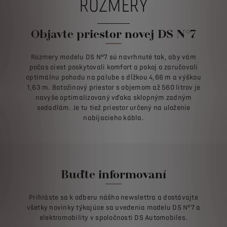
ROZMERY
Objavte priestor novej DS N°7
Rozmery modelu DS N°7 sú navrhnuté tak, aby vám
počas ciest poskytovali komfort a pokoj a zaručovali
optimálnu pohodu na palube s dĺžkou 4,66 m a výškou
1,63 m. Batožinový priestor s objemom až 560 litrov je
navyše optimalizovaný vďaka sklopným zadným
sedadlám. Je tu tiež priestor určený na uloženie
nabíjacieho kábla.
Buďte informovaní
Prihláste sa k odberu nášho newslettra a dostávajte
všetky novinky týkajúce sa uvedenia modelu DS N°7 a
elektromobility v spoločnosti DS Automobiles.