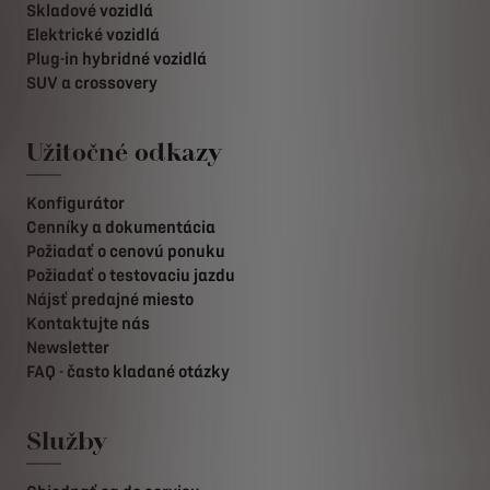
Skladové vozidlá
Elektrické vozidlá
Plug-in hybridné vozidlá
SUV a crossovery
Užitočné odkazy
Konfigurátor
Cenníky a dokumentácia
Požiadať o cenovú ponuku
Požiadať o testovaciu jazdu
Nájsť predajné miesto
Kontaktujte nás
Newsletter
FAQ - často kladané otázky
Služby