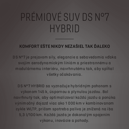
PRÉMIOVÉ SUV DS N°7
HYBRID
KOMFORT EŠTE NIKDY NEZAŠIEL TAK ĎALEKO
DS N°7 je prejavom sily, elegancie a sebavedomia vďaka
svojim aerodynamickým líniám a priestrannému a
modulárnemu interiéru, navrhnutému tak, aby spĺňal
všetky očakávania.
DS N°7 HYBRID sa vyznačuje hybridným pohonom s
výkonom 145 k, úspornou a plynulou jazdou. Bol
navrhnutý tak, aby optimalizoval každú jazdu a ponúka
výnimočný dojazd viac ako 1 000 km v kombinovanom
cykle WLTP, pričom spotreba paliva je znížená na iba
5,3 l/100 km. Každá jazda je dokonalým spojením
výkonu, inovácie a pohody.