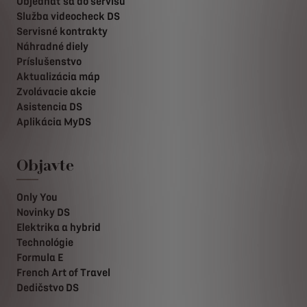
Objednať sa do servisu
Služba videocheck DS
Servisné kontrakty
Náhradné diely
Príslušenstvo
Aktualizácia máp
Zvolávacie akcie
Asistencia DS
Aplikácia MyDS
Objavte
Only You
Novinky DS
Elektrika a hybrid
Technológie
Formula E
French Art of Travel
Dedičstvo DS