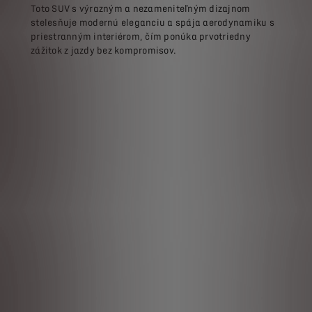
Toto SUV s výrazným a nezameniteľným dizajnom
stelesňuje modernú eleganciu a spája aerodynamiku s
priestranným interiérom, čím ponúka prvotriedny
zážitok z jazdy bez kompromisov.