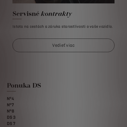
Servisné
kontrakty
Istota na cestách a záruka starostlivosti o vaše vozidlo.
Vedieť viac
Ponuka DS
N°4
N°7
N°8
DS 3
DS 7