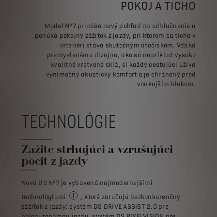
POKOJ A TICHO
Model N°7 prináša nový pohľad na odhlučnenie a
ponúka pokojný zážitok z jazdy, pri ktorom sa ticho v
interiéri stáva skutočným útočiskom. Vďaka
premyslenému dizajnu, ako sú napríklad vysoko
kvalitné vrstvené sklá, si každý cestujúci užíva
výnimočný akustický komfort a je chránený pred
vonkajším hlukom.
TECHNOLÓGIE
Zažite strhujúci a vzrušujúci
pocit z jazdy
Nová DS N°7 je vybavená najmodernejšími
technológiami
, ktoré zaručujú bezkonkurenčný
– niektoré prvky výbavy sú k dispozícii v závislos
zážitok z jazdy: systém DS DRIVE ASSIST 2.0 pre
poloautonómnu jazdu, systém DS PIXELVISION pre