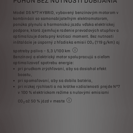
POHON BEZ NUTNOSTI DOBÍJANIA
Model DS N°7 HYBRID, vybavený benzínovým motorom v
kombinácii so samonabíjateľným elektromotorom,
ponúka plynulú a harmonickú jazdu vďaka elektrickej
podpore, ktorá zjemňuje radenie prevodových stupňov a
optimalizuje dostupný krútiaci moment. Bez nutnosti
inštalácie je úsporný z hľadiska emisií CO₂ (119 g/km) aj
spotreby paliva – 5,3 l/100 km
v priemere v porovnaní s benzín
Benzínový a elektrický motor spolupracujú s cieľom
optimalizovať spotrebu energie:
pri prudkom zrýchľovaní, aby sa dosiahol efekt
boostu,
pri spomaľovaní, aby sa dobila batéria,
pri nízkej rýchlosti a na krátke vzdialenosti prejde N°7
v 100 % elektrickom režime s nulovými emisiami
CO
až 50 % jázd v meste
2
Doba jazdy v elektrickom režime sa 