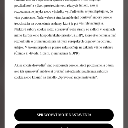
použiteľnosť a výkon prostredníctvom rôznych funkcií, ako je
rozpoznávanie jazyka alebo výsledky vyhľadávania, a tým zlepšujú to, čo
vám ponúkame. Naša webová stránka môže tiež používať súbory cookie
tretích strán na odosielanie reklamy, ktorá je pre vás relevantnejšia.
Niektoré súbory cookie môžu spracúvať tretie strany so sídlom v krajinách
mimo Európskeho hospodárskeho priestoru (EHP), ktoré ešte nemusia mať
rozhodnutie o primeranosti príslušných európskych orgánov na ochranu
údajov. V takom prípade sa prenos uskutočňuje na základe vášho súhlasu
TEPELNÝ KOMFORT A ABSOLÚTNE POHODLIE
(Článok č. 49 ods. 1 písm. a) nariadenia GDPR).
Ak sa chcete dozvedieť viac o súboroch cookie, ktoré používame, a o tom,
ako ich spravovať, môžete si prečítať naše
Zásady používania súborov
cookie
alebo kliknúť na tlačidlo „Spravovať moje nastavenia“.
VEĽKORYSÝ VNÚTORNÝ PRIESTOR A INTELIGENTNÁ
MODULARITA
SPRAVOVAŤ MOJE NASTAVENIA
Nová N°7 ponúka veľkorysý priestornosť vďaka