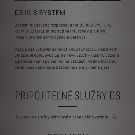
DS IRIS SYSTEM
Systém hlasového rozpoznávania DS IRIS SYSTEM,
ktorý je už teraz mimoriadne intuitívny a citlivý,
integruje umelú inteligenciu Cerence.
Vaša DS je vybavená inovatívnou funkciou, ktorá vám
umožňuje objavovať úplne nový vzťah k vášmu vozidlu
a ponúka vám spoločníka na cestách, vďaka ktorému
budú vaše cesty ešte bezpečnejšie a príjemnejšie.
PRIPOJITEĽNÉ SLUŽBY DS
Exkluzívne služby zahrnuté v cene vášho vozidla.
Niektoré služ