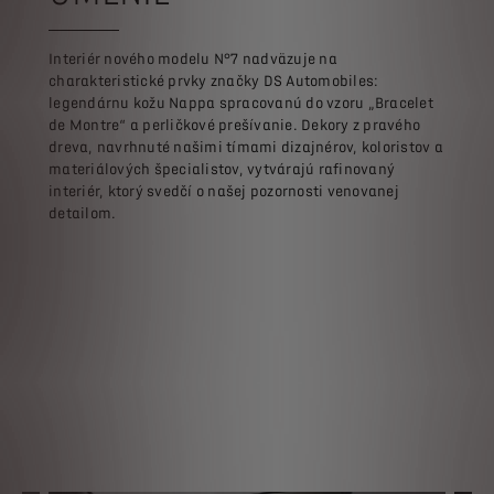
Interiér nového modelu N°7 nadväzuje na
charakteristické prvky značky DS Automobiles:
legendárnu kožu Nappa spracovanú do vzoru „Bracelet
de Montre“ a perličkové prešívanie. Dekory z pravého
dreva, navrhnuté našimi tímami dizajnérov, koloristov a
materiálových špecialistov, vytvárajú rafinovaný
interiér, ktorý svedčí o našej pozornosti venovanej
detailom.