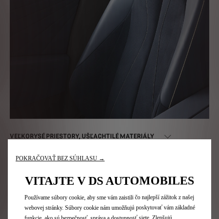
VEĽKORYSÉ PRIESTORY, UŠĽACHTILÉ MATERIÁLY
POKRAČOVAŤ BEZ SÚHLASU →
VITAJTE V DS AUTOMOBILES
Používame súbory cookie, aby sme vám zaistili čo najlepší zážitok z našej
webovej stránky. Súbory cookie nám umožňujú poskytovať vám základné
funkcie, ako sú bezpečnosť, správa a dostupnosť siete. Zlepšujú