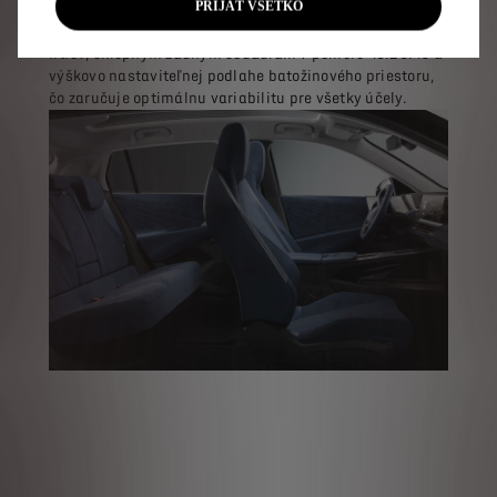
PRIJAŤ VŠETKO
priestrannému interiéru, mnohým diskrétnym úložným
priestorom, batožinovému priestoru s objemom 560
litrov, sklopným zadným sedadlám v pomere 40:20:40 a
výškovo nastaviteľnej podlahe batožinového priestoru,
čo zaručuje optimálnu variabilitu pre všetky účely.