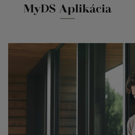
MyDS Aplikácia
ATEĽSKÉ PRÍRUČKY
VIDEO TUTORIÁLY DS
te všetko o svojom vozidle DS
Využite naplno všetko
DS ponúka.
jte priamy prístup k celej dokumentácii
o vozidla pomocou aplikácie MyDS. Či už
Práve ste si kúpili sv