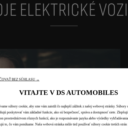
JE ELEKTRICKÉ VOZ
ČOVAŤ BEZ SÚHLASU →
VITAJTE V DS AUTOMOBILES
vame súbory cookie, aby sme vám zaistili čo najlepší zážitok z našej webovej stránky. Súbory
ujú poskytovať vám základné funkcie, ako sú bezpečnosť, správa a dostupnosť siete. Zlepšuj
on prostredníctvom rôznych funkcií, ako je rozpoznávanie jazyka alebo výsledky vyhľadávania
TEPELNÁ PREDPRÍPRAVA
ujú to, čo vám ponúkame. Naša webová stránka môže tiež používať súbory cookie tretích strán 