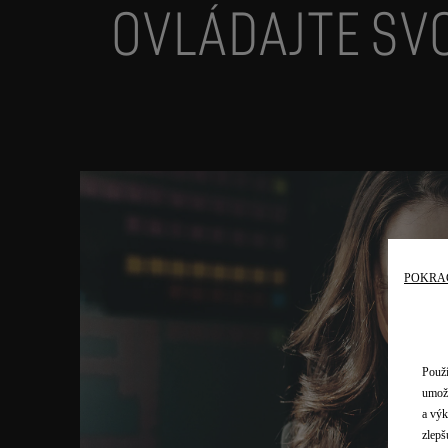
OVLÁDAJTE SVO
POKRA
Použí
umožň
a výk
zlepš