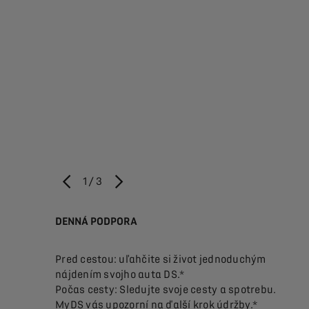
1
/
3
NASPÄŤ
ĎALEJ
DENNÁ PODPORA
UŽÍV
 vozidlo
Pred cestou: uľahčite si život jednoduchým
Zisti
nájdením svojho auta DS.*
Počas cesty: Sledujte svoje cesty a spotrebu.
Získa
hľadáte
MyDS vás upozorní na ďalší krok údržby.*
vášh