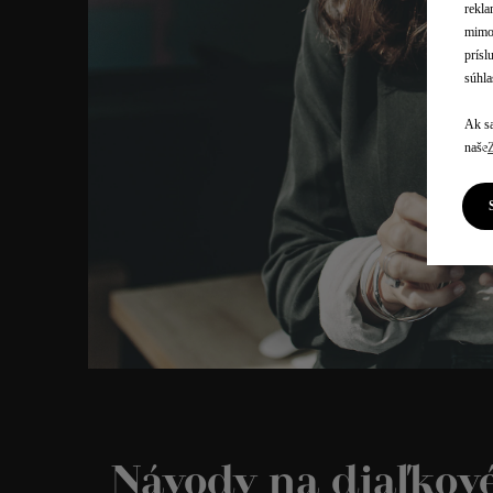
rekla
mimo 
prísl
súhla
Ak sa
naše
Návody na diaľkové