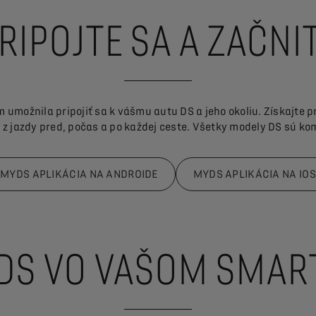
RIPOJTE SA A ZAČNI
 umožnila pripojiť sa k vášmu autu DS a jeho okoliu. Získajte 
ok z jazdy pred, počas a po každej ceste. Všetky modely DS sú k
MYDS APLIKÁCIA NA ANDROIDE
MYDS APLIKÁCIA NA IOS
 DS VO VAŠOM SMAR