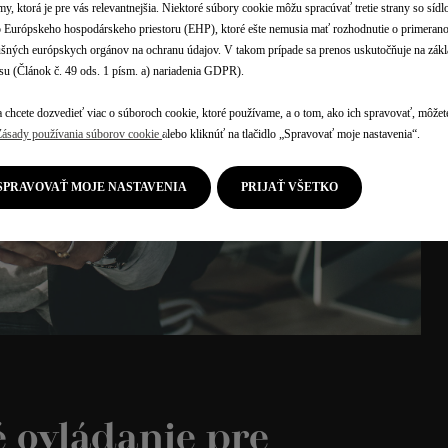
my, ktorá je pre vás relevantnejšia. Niektoré súbory cookie môžu spracúvať tretie strany so síd
Európskeho hospodárskeho priestoru (EHP), ktoré ešte nemusia mať rozhodnutie o primerano
Nastavenie tepelnej predprípravy priest
ušných európskych orgánov na ochranu údajov. V takom prípade sa prenos uskutočňuje na zák
pre cestujúcich vám umožňuje
su (Článok č. 49 ods. 1 písm. a) nariadenia GDPR).
naprogramovať kúrenie alebo klimatizác
vášho auta. Táto funkcia je navrhnutá pr
 chcete dozvedieť viac o súboroch cookie, ktoré používame, a o tom, ako ich spravovať, môžete
vaše pohodlie a je prístupná z pripojenéh
Zásady používania súborov cookie
alebo kliknúť na tlačidlo „Spravovať moje nastavenia“.
alebo odpojeného vozidla.
SPRAVOVAŤ MOJE NASTAVENIA
PRIJAŤ VŠETKO
 ovládanie pre