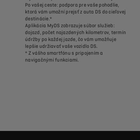
ave?
Po vašej ceste: podpora pre vaše pohodlie,
ide o
gie vo
ktorá vám umožní prejsť z auta DS do cieľovej
staro
videí.
destinácie.*
na d
adáte o
Aplikácia MyDS zobrazuje súbor služieb:
ia.
dojazd, počet najazdených kilometrov, termín
údržby po každej jazde, čo vám umožňuje
lepšie udržiavať vaše vozidlo DS.
* Z vášho smartfónu s pripojením a
navigačnými funkciami.