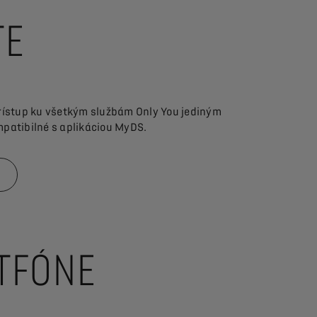
TE
prístup ku všetkým službám Only You jediným
ompatibilné s aplikáciou MyDS.
TFÓNE