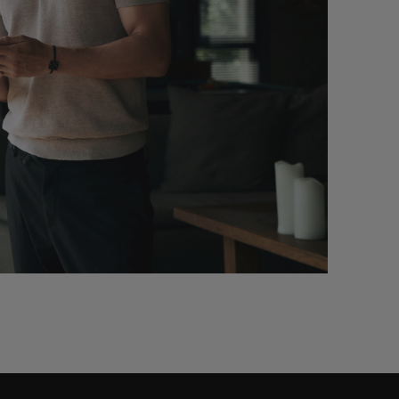
ie o jeho výbave?
Po vašej ceste: podpora pre vaše poho
rôzne technológie vo
ktorá vám umožní prejsť z auta DS do 
u výukových videí.
destinácie.*
ácie, ktoré hľadáte o
Aplikácia MyDS zobrazuje súbor služi
dzke zariadenia.
dojazd, počet najazdených kilometrov
údržby po každej jazde, čo vám umožň
lepšie udržiavať vaše vozidlo DS.
* Z vášho smartfónu s pripojením a
navigačnými funkciami.