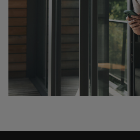
 fungovanie alebo najlepšiu
pomoc alebo informác
stlivosť a údržbu vašej DS, všetko máte
Zistite, ako fungujú 
osah ruky.
vašom vozidle pomoco
Nájdite všetky inform
tomto vozidle a prevá