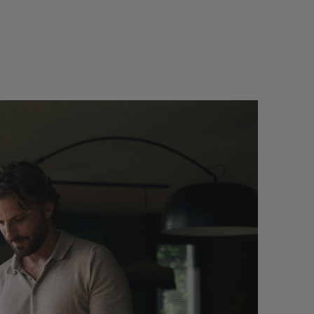
DENNÁ PODPORA
, čo vám Vaše vozidlo
Pred cestou: uľahčite si život jednod
nájdením svojho auta DS.*
Počas cesty: Sledujte svoje cesty a sp
oje auto DS a hľadáte
MyDS vás upozorní na ďalší krok údrž