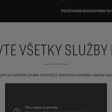
POUŽÍVANIE DIAĽKOVÉHO O
VTE VŠETKY SLUŽBY
skými príručkami (video tutoriály), ktoré vám pomôžu naplno vyu