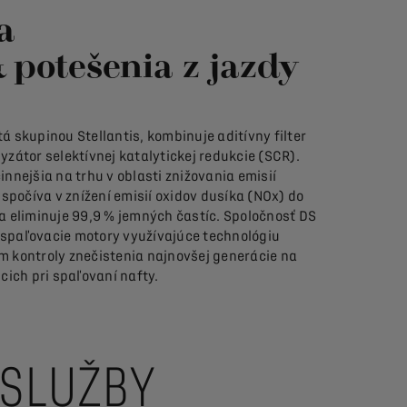
a
& potešenia z jazdy
á skupinou Stellantis, kombinuje aditívny filter
yzátor selektívnej katalytickej redukcie (SCR).
innejšia na trhu v oblasti znižovania emisií
 spočíva v znížení emisií oxidov dusíka (NOx) do
a eliminuje 99,9 % jemných častíc. Spoločnosť DS
spaľovacie motory využívajúce technológiu
m kontroly znečistenia najnovšej generácie na
cich pri spaľovaní nafty.
 SLUŽBY