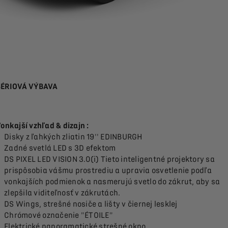
SÉRIOVÁ VÝBAVA
onkajší vzhľad & dizajn :
Disky z ľahkých zliatin 19'' EDINBURGH
Zadné svetlá LED s 3D efektom
DS PIXEL LED VISION 3.0(i) Tieto inteligentné projektory sa
prispôsobia vášmu prostrediu a upravia osvetlenie podľa
vonkajších podmienok a nasmerujú svetlo do zákrut, aby sa
zlepšila viditeľnosť v zákrutách.
DS Wings, strešné nosiče a lišty v čiernej lesklej
Chrómové označenie "ÉTOILE"
Elektrické panoramatické strešné okno