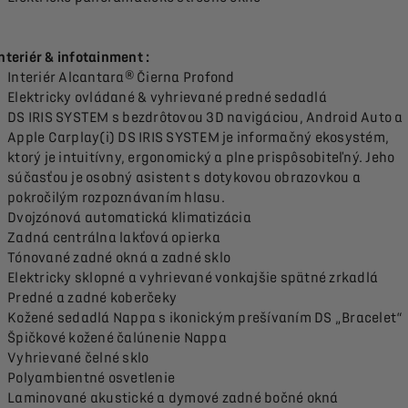
nteriér & infotainment :
Interiér Alcantara® Čierna Profond
Elektricky ovládané & vyhrievané predné sedadlá
DS IRIS SYSTEM s bezdrôtovou 3D navigáciou, Android Auto a
Apple Carplay(i) DS IRIS SYSTEM je informačný ekosystém,
ktorý je intuitívny, ergonomický a plne prispôsobiteľný. Jeho
súčasťou je osobný asistent s dotykovou obrazovkou a
pokročilým rozpoznávaním hlasu.
Dvojzónová automatická klimatizácia
Zadná centrálna lakťová opierka
Tónované zadné okná a zadné sklo
Elektricky sklopné a vyhrievané vonkajšie spätné zrkadlá
Predné a zadné koberčeky
Kožené sedadlá Nappa s ikonickým prešívaním DS „Bracelet“
Špičkové kožené čalúnenie Nappa
Vyhrievané čelné sklo
Polyambientné osvetlenie
Laminované akustické a dymové zadné bočné okná