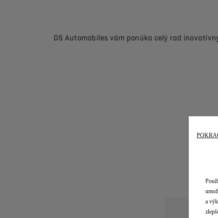
DS Automobiles vám ponúka celý rad inovatívny
POKRA
Použí
umožň
a výk
zlepš