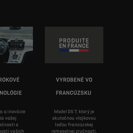
ROKOVÉ
VYROBENÉ VO
NOLÓGIE
FRANCÚZSKU
ta a inovácie
Model DS 7, ktorý je
ia vašej
skutočnou vlajkovou
ečnosti a
loďou francúzskej
osti vašich
remeselnej zručnosti,