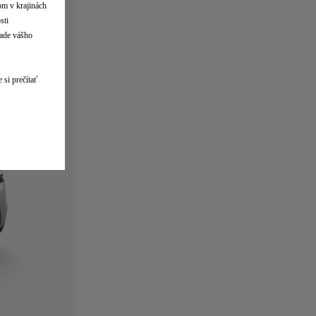
lom v krajinách
sti
lade vášho
 si prečítať