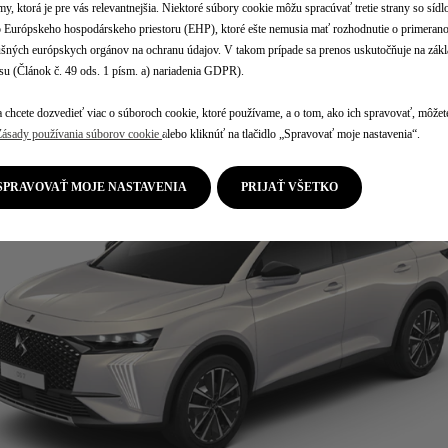
my, ktorá je pre vás relevantnejšia. Niektoré súbory cookie môžu spracúvať tretie strany so síd
Európskeho hospodárskeho priestoru (EHP), ktoré ešte nemusia mať rozhodnutie o primerano
ušných európskych orgánov na ochranu údajov. V takom prípade sa prenos uskutočňuje na zák
ŠPIČKOVÉ VYBAVENIE & TECHNOLÓGIE
su (Článok č. 49 ods. 1 písm. a) nariadenia GDPR).
 chcete dozvedieť viac o súboroch cookie, ktoré používame, a o tom, ako ich spravovať, môžete
Zásady používania súborov cookie
alebo kliknúť na tlačidlo „Spravovať moje nastavenia“.
SPRAVOVAŤ MOJE NASTAVENIA
PRIJAŤ VŠETKO