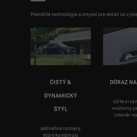
Pokročilé technológie a zmysel pre detail sú vý
ČISTÝ &
DÔRAZ NA
DYNAMICKÝ
Užite si v
vnútorný pr
ŠTÝL
interiér n
Jedinečné rozmery,
ktoré kombinujú