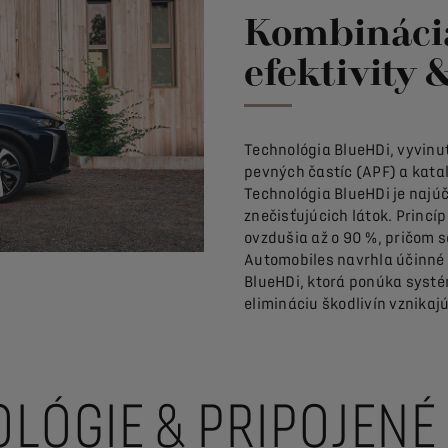
Kombináci
efektivity 
Technológia BlueHDi, vyvinut
pevných častíc (APF) a katal
Technológia BlueHDi je najúč
znečisťujúcich látok. Princíp
ovzdušia až o 90 %, pričom s
Automobiles navrhla účinné 
BlueHDi, ktorá ponúka systé
elimináciu škodlivín vznikajú
LÓGIE & PRIPOJENÉ