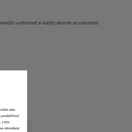
 pomôžu vychutnať si každý okamih za volantom.
 cookie nám
ú použiteľnosť
, a tým
na odosielanie