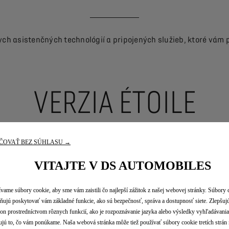
ch asistenčných technológií a pripojených služieb, ktoré vám
VERZIA ÉTOILE
Objavte výbavu DS 7
ČOVAŤ BEZ SÚHLASU →
VITAJTE V DS AUTOMOBILES
vame súbory cookie, aby sme vám zaistili čo najlepší zážitok z našej webovej stránky. Súbory
ujú poskytovať vám základné funkcie, ako sú bezpečnosť, správa a dostupnosť siete. Zlepšuj
on prostredníctvom rôznych funkcií, ako je rozpoznávanie jazyka alebo výsledky vyhľadávania
ÉTOILE
ujú to, čo vám ponúkame. Naša webová stránka môže tiež používať súbory cookie tretích strán 