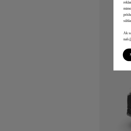
rekla
mimo 
prísl
súhla
Ak sa
naše