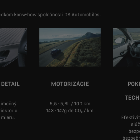
sledkom konw-how spoločnosti DS Automobiles.
 DETAIL
MOTORIZÁCIE
POK
TECH
ýnimočný
5,5 - 5,6L / 100 km
iestor a
143 - 147g de CO₂ / km
a mieru.
Efektivi
slúž
bezp
bezpečn