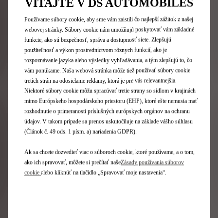
VITAJTE V DS AUTOMOBILES
Používame súbory cookie, aby sme vám zaistili čo najlepší zážitok z našej
webovej stránky. Súbory cookie nám umožňujú poskytovať vám základné
funkcie, ako sú bezpečnosť, správa a dostupnosť siete. Zlepšujú
NASPÄŤ
ĎALEJ
použiteľnosť a výkon prostredníctvom rôznych funkcií, ako je
rozpoznávanie jazyka alebo výsledky vyhľadávania, a tým zlepšujú to, čo
vám ponúkame. Naša webová stránka môže tiež používať súbory cookie
tretích strán na odosielanie reklamy, ktorá je pre vás relevantnejšia.
Niektoré súbory cookie môžu spracúvať tretie strany so sídlom v krajinách
mimo Európskeho hospodárskeho priestoru (EHP), ktoré ešte nemusia mať
rozhodnutie o primeranosti príslušných európskych orgánov na ochranu
údajov. V takom prípade sa prenos uskutočňuje na základe vášho súhlasu
(Článok č. 49 ods. 1 písm. a) nariadenia GDPR).
Objavte DS 3 COLLECTION EXUPÉRY
Ak sa chcete dozvedieť viac o súboroch cookie, ktoré používame, a o tom,
ako ich spravovať, môžete si prečítať naše
Zásady používania súborov
Cenník DS 3
cookie
alebo kliknúť na tlačidlo „Spravovať moje nastavenia“.