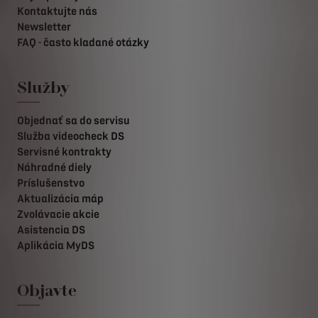
Kontaktujte nás
Newsletter
FAQ - často kladané otázky
Služby
Objednať sa do servisu
Služba videocheck DS
Servisné kontrakty
Náhradné diely
Príslušenstvo
Aktualizácia máp
Zvolávacie akcie
Asistencia DS
Aplikácia MyDS
Objavte