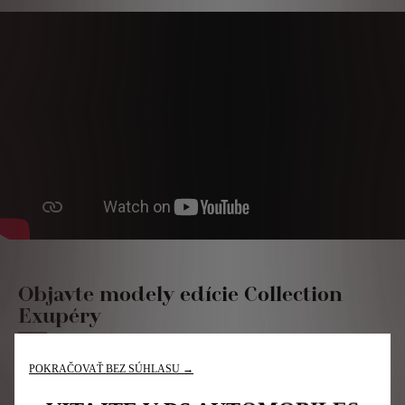
Objavte modely edície Collection
Exupéry
POKRAČOVAŤ BEZ SÚHLASU →