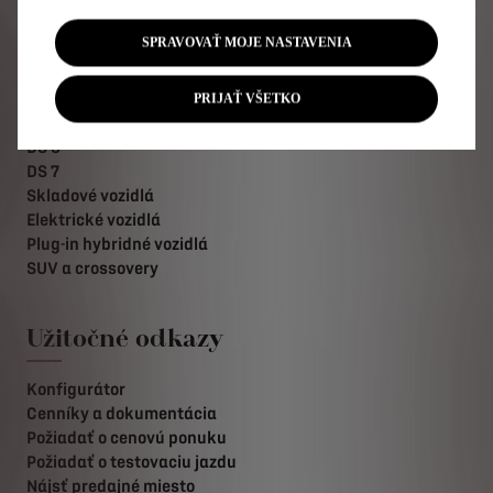
Ponuka DS
SPRAVOVAŤ MOJE NASTAVENIA
N°4
N°7
PRIJAŤ VŠETKO
N°8
DS 3
DS 7
Skladové vozidlá
Elektrické vozidlá
Plug-in hybridné vozidlá
SUV a crossovery
Užitočné odkazy
Konfigurátor
Cenníky a dokumentácia
Požiadať o cenovú ponuku
Požiadať o testovaciu jazdu
Nájsť predajné miesto