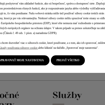
ujú poskytovať vám základné funkcie, ako sú bezpečnosť, správa a dostupnosť siete. Zlepšuj
on prostredníctvom rôznych funkcií, ako je rozpoznávanie jazyka alebo výsledky vyhľadávania
ujú to, čo vám ponúkame. Naša webová stránka môže tiež používať súbory cookie tretích strán 
my, ktorá je pre vás relevantnejšia. Niektoré súbory cookie môžu spracúvať tretie strany so síd
Európskeho hospodárskeho priestoru (EHP), ktoré ešte nemusia mať rozhodnutie o primerano
ušných európskych orgánov na ochranu údajov. V takom prípade sa prenos uskutočňuje na zák
su (Článok č. 49 ods. 1 písm. a) nariadenia GDPR).
 chcete dozvedieť viac o súboroch cookie, ktoré používame, a o tom, ako ich spravovať, môžete
Zásady používania súborov cookie
alebo kliknúť na tlačidlo „Spravovať moje nastavenia“.
SPRAVOVAŤ MOJE NASTAVENIA
PRIJAŤ VŠETKO
točné
Služby
azy