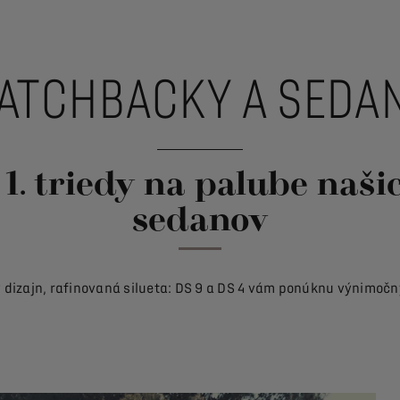
ATCHBACKY A SEDA
t 1. triedy na palube naš
sedanov
 dizajn, rafinovaná silueta: DS 9 a DS 4 vám ponúknu výnimočn