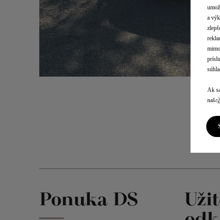
umožň
a výk
zlepš
rekla
mimo 
prísl
súhla
Ak sa
naše
Ponuka DS
Uži
odk