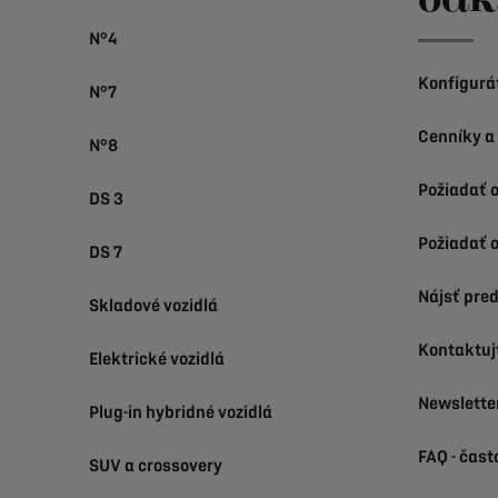
N°4
Konfigurá
N°7
Cenníky a
N°8
Požiadať 
DS 3
Požiadať o
DS 7
Nájsť pre
Skladové vozidlá
Kontaktuj
Elektrické vozidlá
Newslette
Plug-in hybridné vozidlá
FAQ - čast
SUV a crossovery