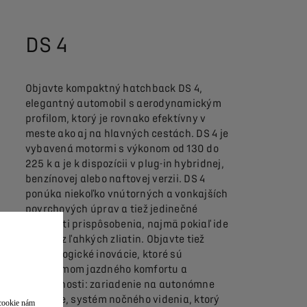
DS 4
Objavte kompaktný hatchback DS 4,
elegantný automobil s aerodynamickým
profilom, ktorý je rovnako efektívny v
meste ako aj na hlavných cestách. DS 4 je
vybavená motormi s výkonom od 130 do
225 k a je k dispozícii v plug-in hybridnej,
benzínovej alebo naftovej verzii. DS 4
ponúka niekoľko vnútorných a vonkajších
povrchových úprav a tiež jedinečné
možnosti prispôsobenia, najmä pokiaľ ide
o disky z ľahkých zliatin. Objavte tiež
technologické inovácie, ktoré sú
synonymom jazdného komfortu a
bezpečnosti: zariadenie na autonómne
riadenie, systém nočného videnia, ktorý
 cookie nám