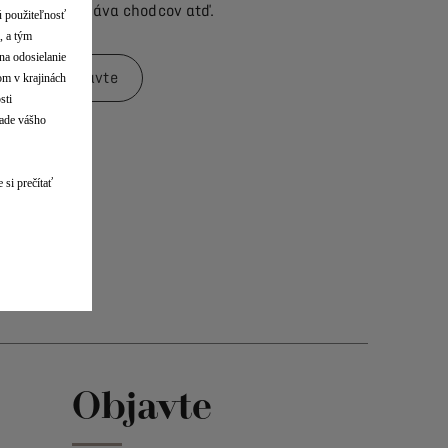
rozpoznáva chodcov atď.
ú použiteľnosť
, a tým
na odosielanie
Objavte
lom v krajinách
sti
lade vášho
 si prečítať
Objavte