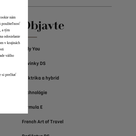
 cookie nám
Objavte
ú použiteľnosť
, a tým
na odosielanie
lom v krajinách
Only You
sti
lade vášho
Novinky DS
 si prečítať
Elektrika a hybrid
Technológie
Formula E
French Art of Travel