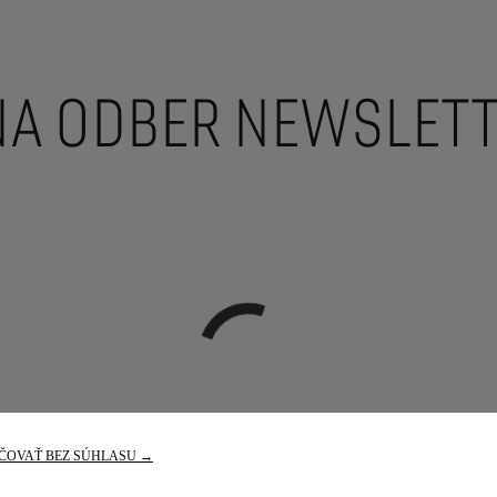
 NA ODBER NEWSLET
ČOVAŤ BEZ SÚHLASU →