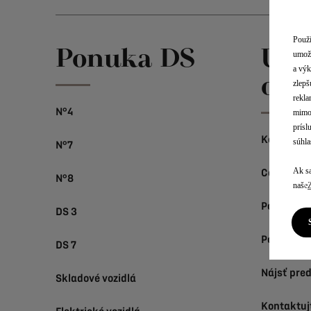
Použí
Ponuka DS
Uži
umožň
a výk
odk
zlepš
rekla
N°4
mimo 
prísl
Konfigurá
súhla
N°7
Ak sa
Cenníky a
N°8
naše
Požiadať 
DS 3
Požiadať o
DS 7
Nájsť pre
Skladové vozidlá
Kontaktuj