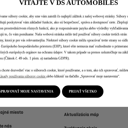
VITAJTE V DS AUTOMOBILES
vame súbory cookie, aby sme vám zaistili čo najlepší zážitok z našej webovej stránky. Súbory
točné
Služby
ujú poskytovať vám základné funkcie, ako sú bezpečnosť, správa a dostupnosť siete. Zlepšuj
on prostredníctvom rôznych funkcií, ako je rozpoznávanie jazyka alebo výsledky vyhľadávania
azy
ujú to, čo vám ponúkame. Naša webová stránka môže tiež používať súbory cookie tretích strán 
my, ktorá je pre vás relevantnejšia. Niektoré súbory cookie môžu spracúvať tretie strany so síd
Objednať sa do servisu
Európskeho hospodárskeho priestoru (EHP), ktoré ešte nemusia mať rozhodnutie o primerano
ušných európskych orgánov na ochranu údajov. V takom prípade sa prenos uskutočňuje na zák
tor
su (Článok č. 49 ods. 1 písm. a) nariadenia GDPR).
Služba videocheck DS
 chcete dozvedieť viac o súboroch cookie, ktoré používame, a o tom, ako ich spravovať, môžete
 dokumentácia
Servisné kontrakty
Zásady používania súborov cookie
alebo kliknúť na tlačidlo „Spravovať moje nastavenia“.
o cenovú ponuku
Náhradné diely
SPRAVOVAŤ MOJE NASTAVENIA
PRIJAŤ VŠETKO
 testovaciu jazdu
Príslušenstvo
dajné miesto
Aktualizácia máp
te nás