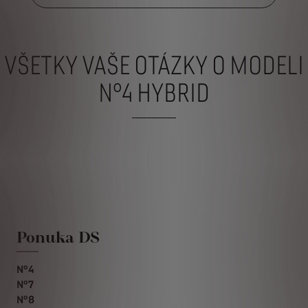
VŠETKY VAŠE OTÁZKY O MODELI
N°4 HYBRID
Ponuka DS
N°4
N°7
N°8