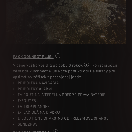
PACK CONNECT PLUS :
Niektoré služby sú dostupné v závislosti
V cene vášho vozidla po dobu 3 rokov.
Po registrácii
Pri akomkoľvek nákupe nov
vám balík Connect Plus Pack ponúka ďalšie služby pre
optimálny zážitok z prepojenej jazdy.
PRIPOJENÁ NAVIGÁCIA
PRIPOJENÝ ALARM
EV ROUTING A TEPELNÁ PREDPRÍPRAVA BATÉRIE
E-ROUTES
EV TRIP PLANNER
E-TLAČIDLÁ NA DIAĽKU
E-SOLUTIONS CHARGING OD FREE2MOVE CHARGE
SEND2NAV