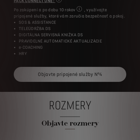
PACK CONNECT ONE :
Niektoré služby sú dostupné v závislosti 
Po zakúpení a po dobu 10 rokov
, využívajte
Pre akýkoľvek nákup nového voz
pripojené služby, ktoré vám zaručia bezpečnosť a pokoj.
SOS & ASSISTANCE
TELEÚDRŽBA DS
DIGITÁLNA SERVISNÁ KNIŽKA DS
PRAVIDELNÉ AUTOMATICKÉ AKTUALIZÁCIE
e-COACHING
HRY
Objavte pripojené služby N°4
ROZMERY
Objavte rozmery