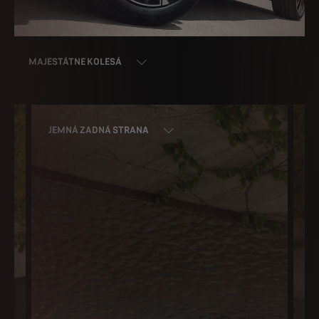
MAJESTÁTNE KOLESÁ
JEMNÁ ZADNÁ STRANA
C