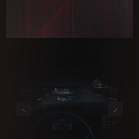
NASPÄŤ
ĎALEJ