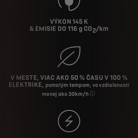
VÝKON 145 K
& EMISIE DO 116 g CO
/km
2
V MESTE, VIAC AKO 50 % ČASU V 100 %
ELEKTRIKE,
pomalým tempom, vo vzdialenosti
menej ako 30km/h
Čas jazdy na elektrický p