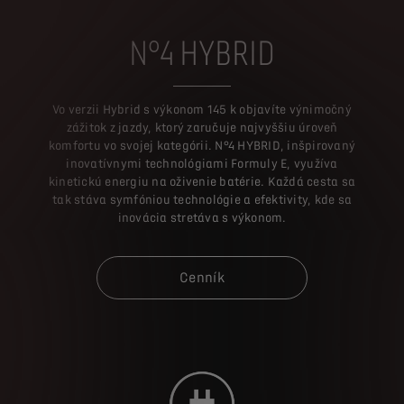
N°4 HYBRID
Vo verzii Hybrid s výkonom 145 k objavíte výnimočný
zážitok z jazdy, ktorý zaručuje najvyššiu úroveň
komfortu vo svojej kategórii. N°4 HYBRID, inšpirovaný
inovatívnymi technológiami Formuly E, využíva
kinetickú energiu na oživenie batérie. Každá cesta sa
tak stáva symfóniou technológie a efektivity, kde sa
inovácia stretáva s výkonom.
Cenník