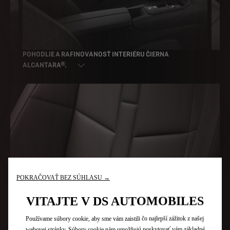
Á
POHODLIE A RAFINOVANOSŤ INTERIÉRU ČIERNA
OD
ALCANTARA®.
NA
POKRAČOVAŤ BEZ SÚHLASU →
VITAJTE V DS AUTOMOBILES
Používame súbory cookie, aby sme vám zaistili čo najlepší zážitok z našej
webovej stránky. Súbory cookie nám umožňujú poskytovať vám základné