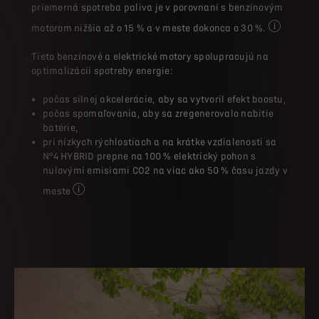
priemerná spotreba paliva je v porovnaní s benzínovým
motorom nižšia až o 15 % a v meste dokonca o 30 %.
V priemere 
Tieto benzínové a elektrické motory spolupracujú na
optimalizácii spotreby energie:
počas silnej akcelerácie, aby sa vytvoril efekt boostu,
počas spomaľovania, aby sa zregenerovalo nabitie
batérie,
pri nízkych rýchlostiach a na krátke vzdialenosti sa
N°4 HYBRID prepne na 100 % elektrický pohon s
nulovými emisiami CO2 na viac ako 50 % času jazdy v
meste
Čas jazdy na elektrický pohon sa môže líšiť v závislost