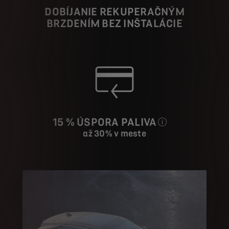
DOBÍJANIE REKUPERAČNÝM
BRZDENÍM
BEZ INŠTALÁCIE
15 % ÚSPORA PALIVA
až 30% v meste
V priemere v porovnan