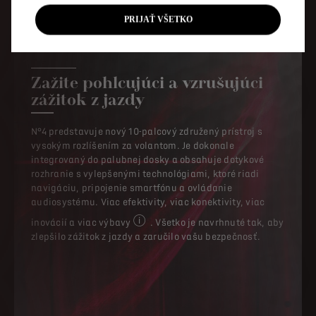
PRIJAŤ VŠETKO
TECHNOLOGICKOSŤ
Zažite pohlcujúci a vzrušujúci
zážitok z jazdy
N°4 predstavuje nový 10-palcový združený prístroj s
vysokým rozlíšením za volantom. Je dokonale
integrovaný do palubnej dosky a obsahuje dotykové
rozhranie s vylepšenými technológiami, ktoré riadi
navigáciu, pripojenie smartfónu a ovládanie
audiosystému. Viac efektivity, viac konektivity, viac
inovácií a viac výbavy
. Všetko je navrhnuté tak, aby
Niektoré prvky výbavy sú k dispozícii v zá
zlepšilo zážitok z jazdy a zaručilo vašu bezpečnosť.