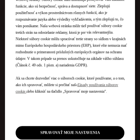
VYSOKO KVALITNÉ POVRCHOVÉ ÚPRAVY
funkcie, ako sú bezpečnosť, správa a dostupnosť siete. Zlepšujú
použiteľnosť a výkon prostredníctvom rôznych funkcií, ako je
rozpoznávanie jazyka alebo výsledky vyhľadávania, a tým zlepšujú to, čo
vám ponúkame. Naša webová stránka môže tiež používať súbory cookie
tretích strán na odosielanie reklamy, ktorá je pre vás relevantnejšia.
Niektoré súbory cookie môžu spracúvať tretie strany so sídlom v krajinách
mimo Európskeho hospodárskeho priestoru (EHP), ktoré ešte nemusia mať
rozhodnutie o primeranosti príslušných európskych orgánov na ochranu
údajov. V takom prípade sa prenos uskutočňuje na základe vášho súhlasu
(Článok č. 49 ods. 1 písm. a) nariadenia GDPR).
Ak sa chcete dozvedieť viac o súboroch cookie, ktoré používame, a o tom,
ako ich spravovať, môžete si prečítať naše
Zásady používania súborov
cookie
alebo kliknúť na tlačidlo „Spravovať moje nastavenia“.
HIGH-TECH VOLANT
SPRAVOVAŤ MOJE NASTAVENIA