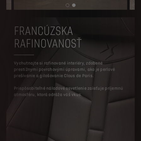
FRANCÚZSKA
RAFINOVANOSŤ
Vychutnajte si rafinované interiéry, zdobené
prestížnymi povrchovými úpravami, ako je perlové
prešívanie a gilošovanie Clous de Paris.
Prispôsobiteľné náladové osvetlenie zaisťuje príjemnú
atmosféru, ktorá odráža váš vkus.