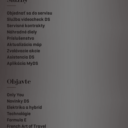
Objednať sa do servisu
Služba videocheck DS
Servisné kontrakty
Náhradné diely
Príslušenstvo
Aktualizácia máp
Zvolávacie akcie
Asistencia DS
Aplikácia MyDS
Objavte
Only You
Novinky DS
Elektrika a hybrid
Technológie
Formula E
French Art of Travel