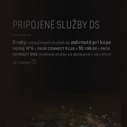
PRIPOJENÉ SLUŽBY DS
3 roky
zahrnuté pri kúpe
exkluzívnych služieb sú
vašej N°4
10 rokov
s
PACK CONNECT PLUS
a
s
PACK
CONNECT ONE.
Niektoré služby sú dostupné v závislosti
od výbavy
PALLAS alebo ÉTOILE