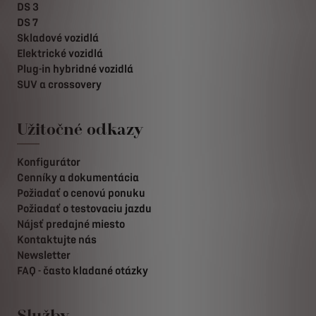
DS 3
DS 7
Skladové vozidlá
Elektrické vozidlá
Plug-in hybridné vozidlá
SUV a crossovery
Užitočné odkazy
Konfigurátor
Cenníky a dokumentácia
Požiadať o cenovú ponuku
Požiadať o testovaciu jazdu
Nájsť predajné miesto
Kontaktujte nás
Newsletter
FAQ - často kladané otázky
Služby