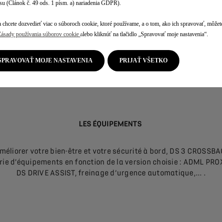
su (Článok č. 49 ods. 1 písm. a) nariadenia GDPR).
LES DIMENSIONS
 chcete dozvedieť viac o súboroch cookie, ktoré používame, a o tom, ako ich spravovať, môžete
Zásady používania súborov cookie
alebo kliknúť na tlačidlo „Spravovať moje nastavenia“.
 votre confort, DS 3 CROSSBACK est doté d’une longueur de 441
largeur de 1988 mm avec rétro extérieur, et d’une hauteur de 
SPRAVOVAŤ MOJE NASTAVENIA
PRIJAŤ VŠETKO
 coffre de 350L et de nombreux rangements DS 3 CROSSBACK o
espaces pratiques et fonctionnels.
LES ÉQUIPEMENTS
améliorer votre bien-être et votre sécurité à bord, DS 3 CROSSBA
rie d’équipements en fonction de la version choisie : ADML PRO
DS DRIVE ASSIST, freinage d’urgence automatique,... .