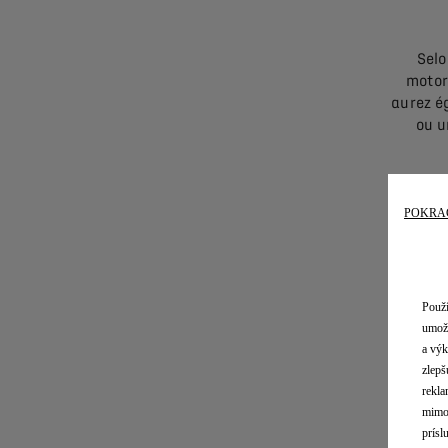
Selo
motor
aurez ég
ou u
POKRA
Votre 
Použí
possibi
umožň
du toi
a výk
zlepš
rekla
mimo 
prísl