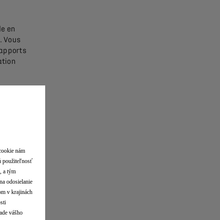
le en
. Vous
 rapports
ation
breuses
 cookie nám
serie et
ú použiteľnosť
sissant
, a tým
na odosielanie
lom v krajinách
sti
lade vášho