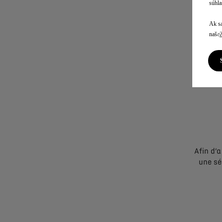
súhla
Ak sa
naše
Pour
d’une 
Avec un
Afin d’
une sé