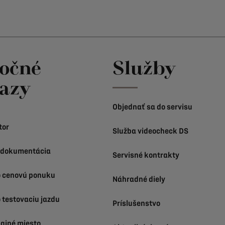
točné
Služby
azy
Objednať sa do servisu
tor
Služba videocheck DS
 dokumentácia
Servisné kontrakty
o cenovú ponuku
Náhradné diely
 testovaciu jazdu
Príslušenstvo
dajné miesto