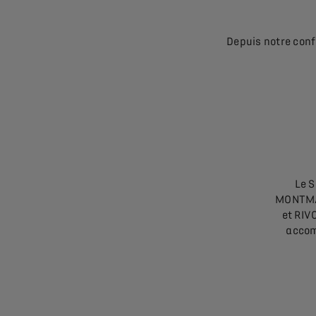
Depuis notre conf
Le S
MONTMA
et RIVO
accom