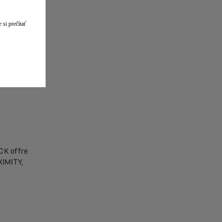
 si prečítať
8 mm,
1534mm.
ffre des
CK offre
XIMITY,