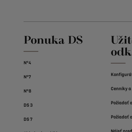
Ponuka DS
Uži
odk
N°4
Konfigurá
N°7
Cenníky a
N°8
Požiadať 
DS 3
Požiadať o
DS 7
Nájsť pre