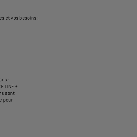
s et vos besoins :
ons :
 LINE +
ons sont
e pour